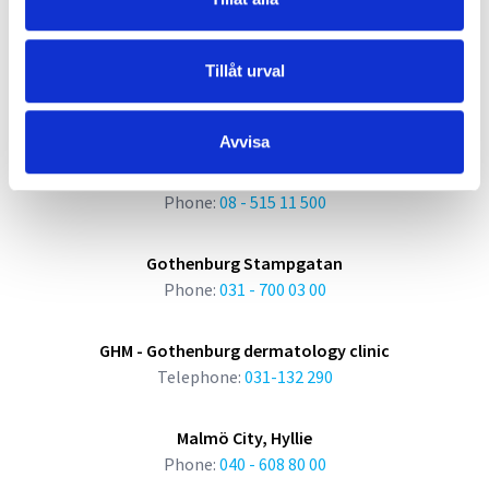
News
Newsroom
Tillåt urval
Summons
Clinics
Avvisa
Stockholm City, Hötorget, Sickla
Phone:
08 - 515 11 500
Gothenburg Stampgatan
Phone:
031 - 700 03 00
GHM - Gothenburg dermatology clinic
Telephone:
031-132 290
Malmö City, Hyllie
Phone:
040 - 608 80 00