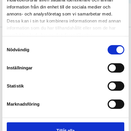
University Hospital in Malmö until 2014.
information från din enhet till de sociala medier och
annons- och analysföretag som vi samarbetar med.
Dessa kan i sin tur kombinera informationen med annan
information som du har tillhandahållit eller som de har
samlat in när du har använt deras tjänster.
Samtyckesval
Nödvändig
All clinics are quality certified according to ISO 9001
Inställningar
and environmentally certified according to ISO 14001
Privacy policy
Statistik
Links
About us
Marknadsföring
Our clinics
Our expertise
Our specialists
Tillåt alla