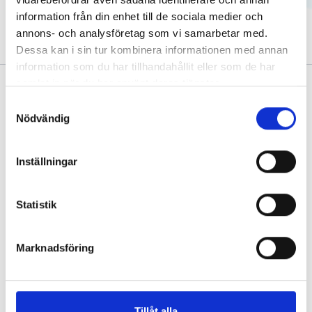
2014.
information från din enhet till de sociala medier och
annons- och analysföretag som vi samarbetar med.
Dessa kan i sin tur kombinera informationen med annan
information som du har tillhandahållit eller som de har
samlat in när du har använt deras tjänster.
Samtyckesval
Nödvändig
Samtliga kliniker är kvalitetscertifierade enligt ISO
Inställningar
9001 och miljöcertifierade enligt ISO 14001
Integritetspolicy
Statistik
Länkar
Om oss
Marknadsföring
Våra kliniker
Vår expertis
Våra specialister
Tillåt alla