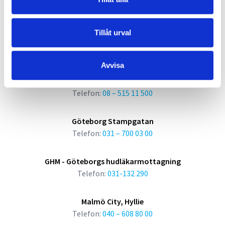
Aktuellt
Nyhetsrum
Tillåt urval
Kallelse
Kliniker
Avvisa
Stockholm City, Hötorget, Sickla
Telefon:
08 – 515 11 500
Göteborg Stampgatan
Telefon:
031 – 700 03 00
GHM - Göteborgs hudläkarmottagning
Telefon:
031-132 290
Malmö City, Hyllie
Telefon:
040 – 608 80 00