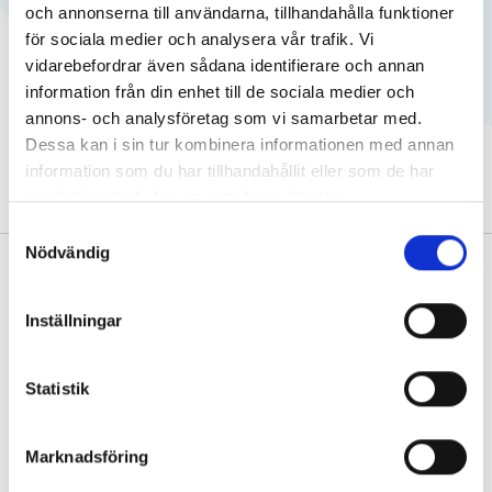
Hospital, skin clinic Malmö.
och annonserna till användarna, tillhandahålla funktioner
för sociala medier och analysera vår trafik. Vi
vidarebefordrar även sådana identifierare och annan
Participates regularly in national and international
information från din enhet till de sociala medier och
conferences. Member of EADV. Special interest in
annons- och analysföretag som vi samarbetar med.
dermatoscopy and skin cancer.
Dessa kan i sin tur kombinera informationen med annan
information som du har tillhandahållit eller som de har
samlat in när du har använt deras tjänster.
Samtyckesval
Nödvändig
Inställningar
All clinics are quality certified according to ISO 9001
Statistik
and environmentally certified according to ISO 14001
Privacy policy
Marknadsföring
Links