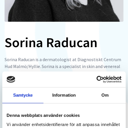
Sorina Raducan
Sorina Raducan is a dermatologist at Diagnostiskt Centrum
Hud Malmö/Hyllie. Sorina is a specialist in skin and venereal
diseases with many years of experience. She was born in
Romania where she graduated in 2007.
Started her journey in dermatology at Bucharest's Central
Samtycke
Information
Om
Military Hospital and became a specialist in 2012.
Professional in Sweden since 2013. Has previously worked as
a consultant and medical director at Trelleborg Hospital
Denna webbplats använder cookies
(Skin) and also Assistant Consultant at Skåne University
Vi använder enhetsidentifierare för att anpassa innehållet