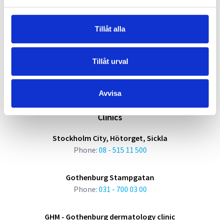
About us
Our clinics
Tillåt alla
Our expertise
Our specialists
Tillåt urval
News
Newsroom
Avvisa
Summons
Clinics
Stockholm City, Hötorget, Sickla
Phone:
08 - 515 11 500
Gothenburg Stampgatan
Phone:
031 - 700 03 00
GHM - Gothenburg dermatology clinic