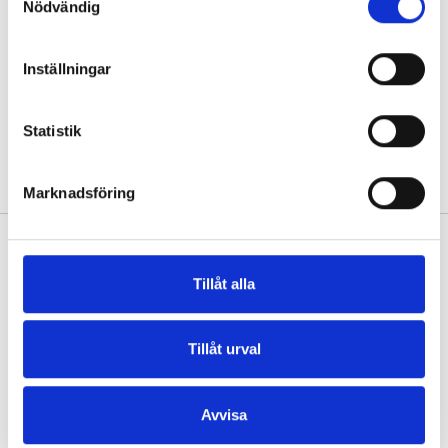
Nödvändig
Inställningar
#tv4
#newsmorning
#diagnosticcenterskin
Statistik
Marknadsföring
Tillåt alla
All clinics are quality certified according to ISO 9001
Tillåt urval
and environmentally certified according to ISO 14001
Privacy policy
Avvisa
Links