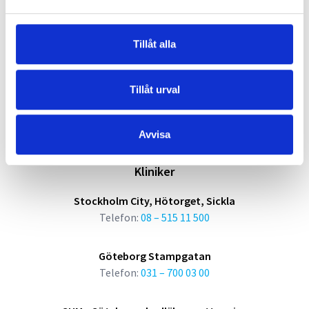
Länkar
Om oss
Tillåt alla
Våra kliniker
Vår expertis
Våra specialister
Tillåt urval
Aktuellt
Nyhetsrum
Avvisa
Kallelse
Kliniker
Stockholm City, Hötorget, Sickla
Telefon:
08 – 515 11 500
Göteborg Stampgatan
Telefon:
031 – 700 03 00