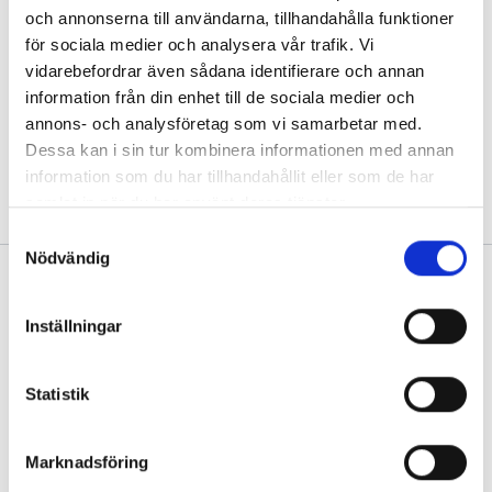
och annonserna till användarna, tillhandahålla funktioner
för sociala medier och analysera vår trafik. Vi
vidarebefordrar även sådana identifierare och annan
Läs mer om hur du kan
information från din enhet till de sociala medier och
bli en del av oss
annons- och analysföretag som vi samarbetar med.
Dessa kan i sin tur kombinera informationen med annan
information som du har tillhandahållit eller som de har
samlat in när du har använt deras tjänster.
Samtyckesval
Nödvändig
Inställningar
Samtliga kliniker är kvalitetscertifierade enligt ISO
Statistik
9001 och miljöcertifierade enligt ISO 14001
Integritetspolicy
Marknadsföring