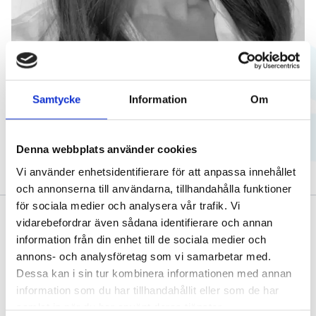
Sanja Gavric
Samtycke
Information
Om
Denna webbplats använder cookies
Vi använder enhetsidentifierare för att anpassa innehållet
och annonserna till användarna, tillhandahålla funktioner
för sociala medier och analysera vår trafik. Vi
vidarebefordrar även sådana identifierare och annan
information från din enhet till de sociala medier och
annons- och analysföretag som vi samarbetar med.
Dessa kan i sin tur kombinera informationen med annan
Samtliga kliniker är kvalitetscertifierade enligt ISO
information som du har tillhandahållit eller som de har
9001 och miljöcertifierade enligt ISO 14001
samlat in när du har använt deras tjänster.