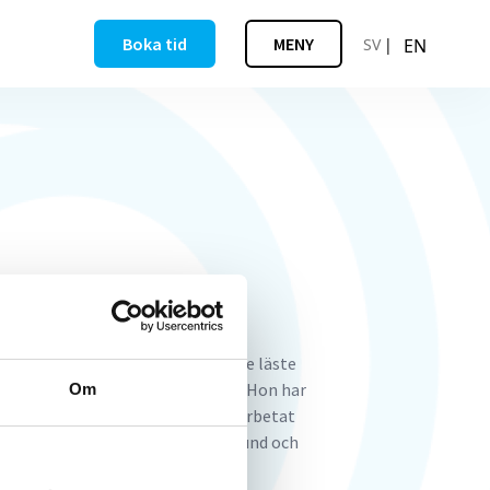
Boka tid
MENY
SV
EN
burg
stiskt Centrum Hud Malmö. Louise läste
 och blev legitimerad läkare 2005. Hon har
Om
ll hudläkare i Lund och har sedan arbetat
nes Universitetssjukhus, både i Lund och