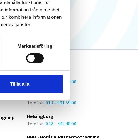
andahålla funktioner för
n information från din enhet
 tur kombinera informationen
deras tjänster.
Marknadsföring
Skövde
la
Telefon:
031 – 700 03 00
Tillåt alla
Linköping
Telefon:
013 – 991 59 00
Helsingborg
agning
Telefon:
042 – 442 48 00
BHM - Borås hudläkarmottagning