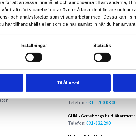
e för att anpassa innehållet och annonserna till användarna, tillh
vår trafik. Vi vidarebefordrar även sådana identifierare och anna
nnons- och analysföretag som vi samarbetar med. Dessa kan i sin
har tillhandahållit eller som de har samlat in när du har använt 
Inställningar
Statistik
Kliniker
Stockholm City, Hötorget, Sick
Telefon:
08 – 515 11 500
Tillåt urval
Göteborg Stampgatan
ster
Telefon:
031 – 700 03 00
GHM - Göteborgs hudläkarmott
Telefon:
031-132 290