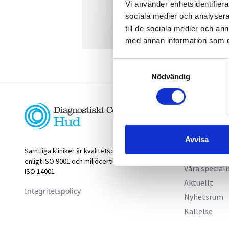
Vi använder enhetsidentifierar
sociala medier och analysera 
till de sociala medier och a
med annan information som du 
Samtyckesval
Nödvändig
Länkar
Om oss
Våra kliniker
Avvisa
Samtliga kliniker är kvalitetscertifierade
Vår expertis
enligt ISO 9001 och miljöcertifierade enligt
Våra speciali
ISO 14001
Aktuellt
Integritetspolicy
Nyhetsrum
Kallelse