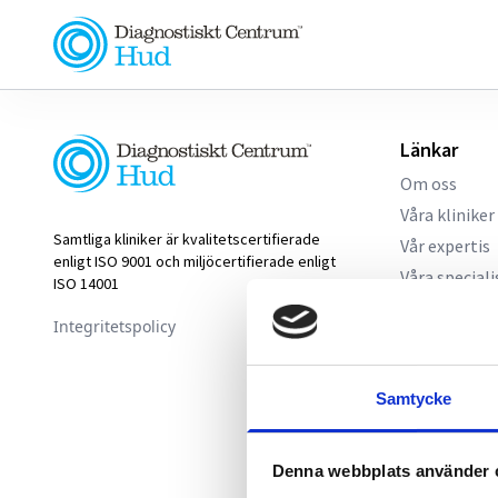
Länkar
Om oss
Våra kliniker
Samtliga kliniker är kvalitetscertifierade
Vår expertis
enligt ISO 9001 och miljöcertifierade enligt
Våra speciali
ISO 14001
Aktuellt
Integritetspolicy
Nyhetsrum
Kallelse
Samtycke
Denna webbplats använder 