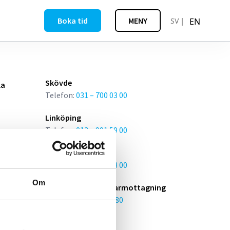
Boka tid
MENY
SV
EN
Skövde
la
Telefon:
031 – 700 03 00
Linköping
Telefon:
013 – 991 59 00
Helsingborg
agning
Telefon:
042 – 442 48 00
Om
BHM - Borås hudläkarmottagning
Telefon:
033 – 13 20 80