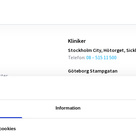
Kliniker
Stockholm City, Hötorget, Sick
Telefon:
08 – 515 11 500
Göteborg Stampgatan
ster
Telefon:
031 – 700 03 00
GHM - Göteborgs hudläkarmott
Telefon:
031-132 290
Information
Malmö City, Hyllie
Telefon:
040 – 608 80 00
cookies