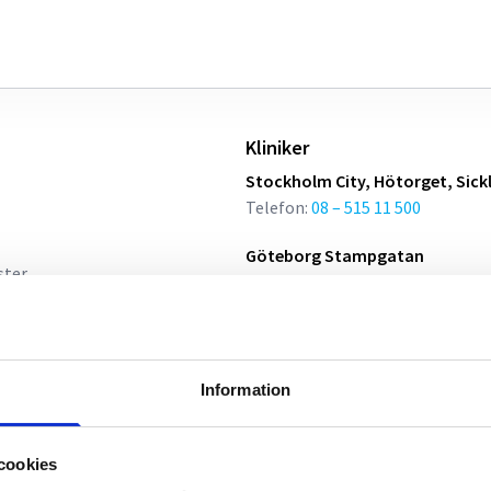
Kliniker
Stockholm City, Hötorget, Sick
Telefon:
08 – 515 11 500
Göteborg Stampgatan
ster
Telefon:
031 – 700 03 00
GHM - Göteborgs hudläkarmott
Telefon:
031-132 290
Information
Malmö City, Hyllie
Telefon:
040 – 608 80 00
cookies