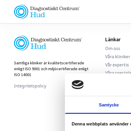
Länkar
Om oss
Våra kliniker
Samtliga kliniker är kvalitetscertifierade
Vår expertis
enligt ISO 9001 och miljöcertifierade enligt
Våra speciali
ISO 14001
Aktuellt
Integritetspolicy
Nyhetsrum
Kallelse
Samtycke
Denna webbplats använder 