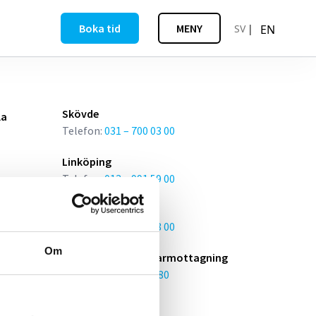
Boka tid
MENY
SV
EN
Skövde
la
Telefon:
031 – 700 03 00
Linköping
Telefon:
013 – 991 59 00
Helsingborg
agning
Telefon:
042 – 442 48 00
Om
BHM - Borås hudläkarmottagning
Telefon:
033 – 13 20 80