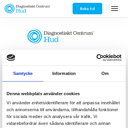
Boka tid
Samtliga kliniker är kvalitetscertifierade enligt ISO
9001 och miljöcertifierade enligt ISO 14001
Integritetspolicy
Samtycke
Information
Om
Länkar
Om oss
Denna webbplats använder cookies
Våra kliniker
Vi använder enhetsidentifierare för att anpassa innehållet
Vår expertis
och annonserna till användarna, tillhandahålla funktioner
för sociala medier och analysera vår trafik. Vi
Våra specialister
vidarebefordrar även sådana identifierare och annan
Aktuellt