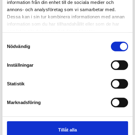
information från din enhet till de sociala medier och
Nyhetsrum
annons- och analysföretag som vi samarbetar med.
Kallelse
Dessa kan i sin tur kombinera informationen med annan
information som du har tillhandahållit eller som de har
Kliniker
samlat in när du har använt deras tjänster.
Stockholm City, Hötorget, Sickla
Samtyckesval
Telefon:
08 – 515 11 500
Nödvändig
Göteborg Stampgatan
Inställningar
Telefon:
031 – 700 03 00
Statistik
GHM - Göteborgs hudläkarmottagning
Telefon:
031-132 290
Marknadsföring
Malmö City, Hyllie
Telefon:
040 – 608 80 00
Tillåt alla